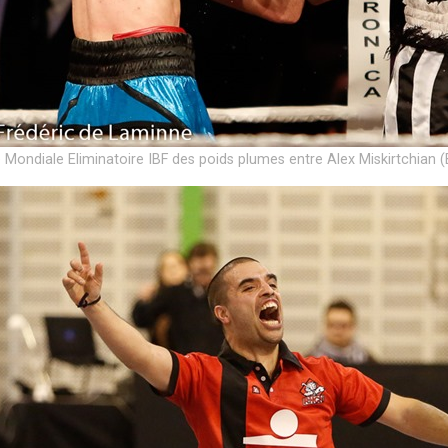
e Mondiale Eliminatoire IBF des poids plumes entre Alex Miskirtchian (