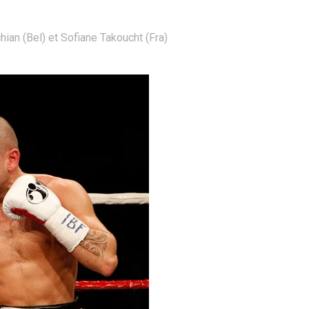
ian (Bel) et Sofiane Takoucht (Fra)