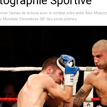
tographie Sportive
er l’année de la boxe avec le combat entre entre Alex Miskirtch
le Mondiale Eliminatoire IBF des poids plumes.