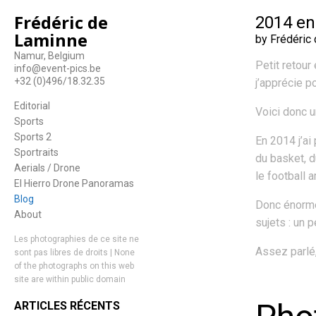
Frédéric de
2014 en
Laminne
by Frédéric
Namur, Belgium
Petit retou
info@event-pics.be
+32 (0)496/18.32.35
j’apprécie po
Editorial
Voici donc u
Sports
Sports 2
En 2014 j’ai
Sportraits
du basket, d
Aerials / Drone
le football a
El Hierro Drone Panoramas
Blog
Donc énormé
About
sujets : un 
Les photographies de ce site ne
Assez parlé
sont pas libres de droits | None
of the photographs on this web
site are within public domain
ARTICLES RÉCENTS