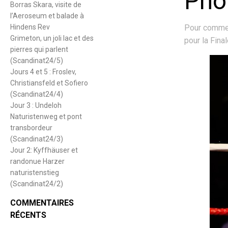
Pho
Borras Skara, visite de
l’Aeroseum et balade à
Hindens Rev
Pour commenc
Grimeton, un joli lac et des
pour la Fina
pierres qui parlent
(Scandinat24/5)
Jours 4 et 5 : Froslev,
Christiansfeld et Sofiero
(Scandinat24/4)
Jour 3 : Undeloh
Naturistenweg et pont
transbordeur
(Scandinat24/3)
Jour 2: Kyffhäuser et
randonue Harzer
naturistenstieg
(Scandinat24/2)
COMMENTAIRES
RÉCENTS