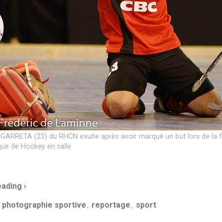
GARRETA (23) du RHCN exulte après avoir marqué un but lors de la 
que de Hockey en salle
ading ›
,
photographie sportive
,
reportage
,
sport