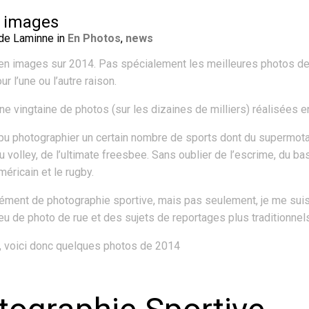
 images
 de Laminne in
En Photos
,
news
r en images sur 2014. Pas spécialement les meilleures photos d
ur l’une ou l’autre raison.
ne vingtaine de photos (sur les dizaines de milliers) réalisées e
 pu photographier un certain nombre de sports dont du supermotard,
u volley, de l’ultimate freesbee. Sans oublier de l’escrime, du base
méricain et le rugby.
ment de photographie sportive, mais pas seulement, je me suis 
peu de photo de rue et des sujets de reportages plus traditionnel
, voici donc quelques photos de 2014