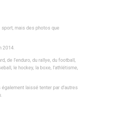
e sport, mais des photos que
n 2014.
 de l’enduro, du rallye, du football,
ball, le hockey, la boxe, l’athlétisme,
également laissé tenter par d’autres
s.