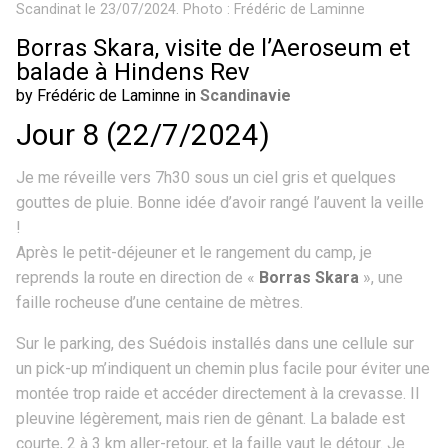
Scandinat le 23/07/2024. Photo : Frédéric de Laminne
Borras Skara, visite de l’Aeroseum et
balade à Hindens Rev
by Frédéric de Laminne in
Scandinavie
Jour 8 (22/7/2024)
Je me réveille vers 7h30 sous un ciel gris et quelques
gouttes de pluie. Bonne idée d’avoir rangé l’auvent la veille
!
Après le petit-déjeuner et le rangement du camp, je
reprends la route en direction de «
Borras Skara
», une
faille rocheuse d’une centaine de mètres.
Sur le parking, des Suédois installés dans une cellule sur
un pick-up m’indiquent un chemin plus facile pour éviter une
montée trop raide et accéder directement à la crevasse. Il
pleuvine légèrement, mais rien de gênant. La balade est
courte, 2 à 3 km aller-retour, et la faille vaut le détour. Je