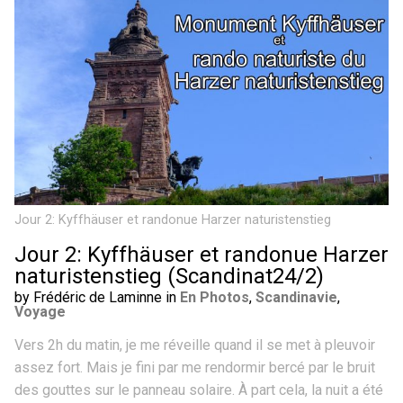
Jour 2: Kyffhäuser et randonue Harzer naturistenstieg
Jour 2: Kyffhäuser et randonue Harzer
naturistenstieg (Scandinat24/2)
by Frédéric de Laminne in
En Photos
,
Scandinavie
,
Voyage
Vers 2h du matin, je me réveille quand il se met à pleuvoir
assez fort. Mais je fini par me rendormir bercé par le bruit
des gouttes sur le panneau solaire. À part cela, la nuit a été