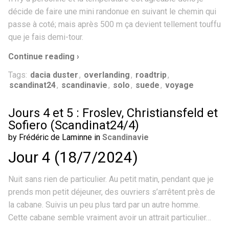
décide de faire une mini randonue en suivant le chemin qui
passe à coté; mais après 500 m ça devient tellement touffu
que je fais demi-tour.
Continue reading ›
Tags:
dacia duster
,
overlanding
,
roadtrip
,
scandinat24
,
scandinavie
,
solo
,
suede
,
voyage
Jours 4 et 5 : Froslev, Christiansfeld et
Sofiero (Scandinat24/4)
by Frédéric de Laminne in
Scandinavie
Jour 4 (18/7/2024)
Nuit sans rien de particulier. Au petit matin, pendant que je
prends mon petit déjeuner, des ouvriers s’arrêtent près de
la cabane. Suivis un peu plus tard par un autre homme.
Cette cabane semble vraiment avoir un attrait particulier…