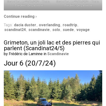
Scandinat le 22/07/2024. Photo
Scandinat le 22/07/2024. Photo
: Frédéric de Laminne
: Frédéric de Laminne
Continue reading ›
Tags:
dacia duster
,
overlanding
,
roadtrip
,
scandinat24
,
scandinavie
,
solo
,
suede
,
voyage
Grimeton, un joli lac et des pierres qui
parlent (Scandinat24/5)
by Frédéric de Laminne in
Scandinavie
Jour 6 (20/7/24)