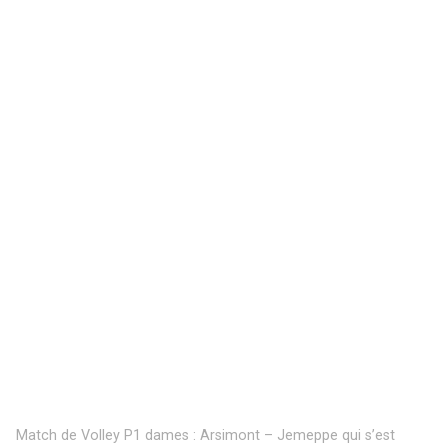
Match de Volley P1 dames : Arsimont – Jemeppe qui s’est
déroulé à Auvelais (Complexe Sportif) le 14/10/2017.