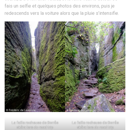
fais un selfie et quelques photos des environs, puis je
redescends vers la voiture alors que la pluie s’intensifie.
La faille rocheuse de Borrås
La faille rocheuse de Borrås
skåra lors du road trip
skåra lors du road trip