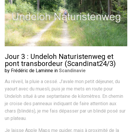
Jour 3 : Undeloh Naturistenweg et
pont transbordeur (Scandinat24/3)
by Frédéric de Laminne in
Scandinavie
Au réveil, la pluie a cessé. J’avale mon petit déjeuner, du
yaourt avec du muesli, puis je me mets en route pour
Undeloh situé à une septantaine de kilomètres. En chemin
je croise des panneaux indiquant de faire attention aux
chars (blindés), je me fais dépasser par un blindé posé sur
un plateau.
Je laisse Apple Maps me guider, mais à proximité de la