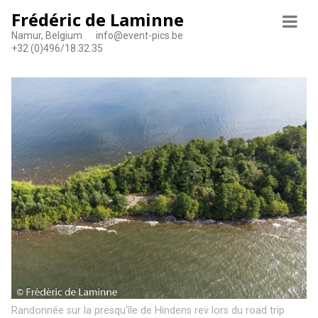
Frédéric de Laminne
Namur, Belgium
info@event-pics.be
+32 (0)496/18.32.35
Randonnée sur la presqu'île de Hindens rev lors du road trip