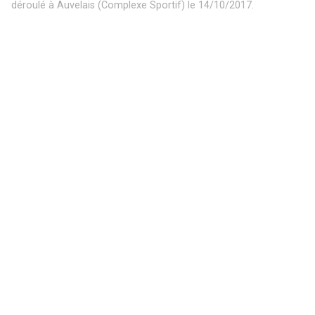
N. CHAMKHA (10) de l’ES Molignée exulte après avoir marqué
lors du Match de Football P1 Molignée – Fosses qui s’est