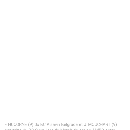
F. HUCORNE (9) du BC Alsavin Belgrade et J. MOUCHART (9)
capitaine du BC Ciney lors du Match de coupe AWBB entre
Ciney et Belgrade qui s’est déroulé à Ciney (Basket Ciney) le
05/08/2017.