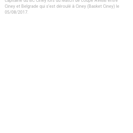
Marco CASTO (c) T1 du RFC Meux lors du Match de Football
Croky Cup : Meux – Waltwilder qui s’est déroulé à Meux (RFC
Meux) le 06/08/2017.