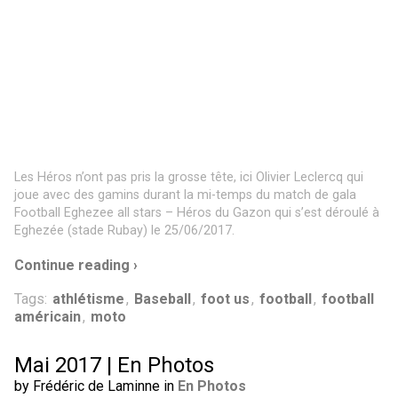
Les Héros n’ont pas pris la grosse tête, ici Olivier Leclercq qui
joue avec des gamins durant la mi-temps du match de gala
Football Eghezee all stars – Héros du Gazon qui s’est déroulé à
Eghezée (stade Rubay) le 25/06/2017.
Continue reading ›
Tags:
athlétisme
,
Baseball
,
foot us
,
football
,
football
américain
,
moto
Mai 2017 | En Photos
by Frédéric de Laminne in
En Photos
Quelques photos issues de reportages du mois de Mai
2017.
Qui a dit que les hommes ne s’occupaient pas des enfants