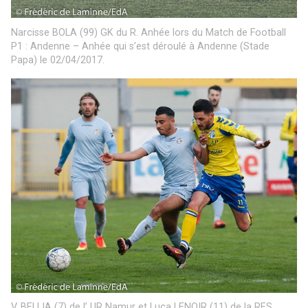
Narcisse BOLA (99) GK du R. Anhée lors du Match de Football
P1 : Andenne – Anhée qui s’est déroulé à Andenne (Stade
Papa) le 02/04/2017.
V. BELLIA (7) de l’ UR Namur et Luca LENOIR (11) de la RES