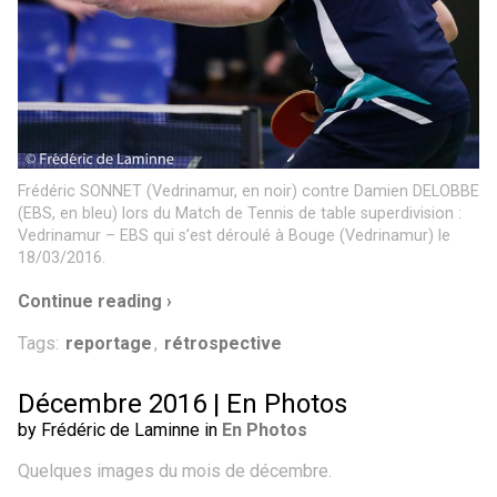
Frédéric SONNET (Vedrinamur, en noir) contre Damien DELOBBE
(EBS, en bleu) lors du Match de Tennis de table superdivision :
Vedrinamur – EBS qui s’est déroulé à Bouge (Vedrinamur) le
18/03/2016.
Continue reading ›
Tags:
reportage
,
rétrospective
Décembre 2016 | En Photos
by Frédéric de Laminne in
En Photos
Quelques images du mois de décembre.