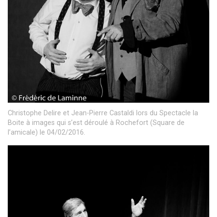
Christophe Delire et Jean-Pierre Castaldi lors du Spectacle la
Boite à images qui s’est déroulé à Rochefort (Square de
l’amicale) le 04/02/2016.