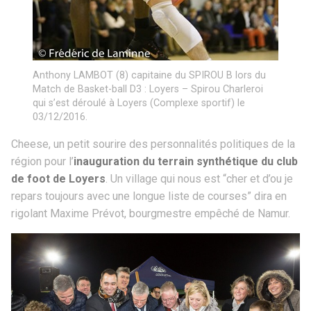
Anthony LAMBOT (8) capitaine du SPIROU B lors du
Match de Basket-ball D3 : Loyers – Spirou Charleroi
qui s’est déroulé à Loyers (Complexe sportif) le
03/12/2016.
Cheese, un petit sourire des personnalités politiques de la
région pour l’
inauguration du terrain synthétique du club
de foot de Loyers
. Un village qui nous est “cher et d’ou je
repars toujours avec une longue liste de courses” dira en
rigolant Maxime Prévot, bourgmestre empêché de Namur.