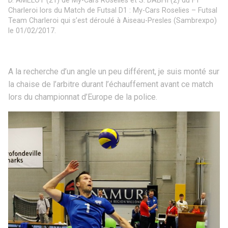
D. AMELOT (21) de My-Cars Roselies et S. DABHI (2) du FT
Charleroi lors du Match de Futsal D1 : My-Cars Roselies – Futsal
Team Charleroi qui s’est déroulé à Aiseau-Presles (Sambrexpo)
le 01/02/2017.
A la recherche d’un angle un peu différent, je suis monté sur
la chaise de l’arbitre durant l’échauffement avant ce match
lors du championnat d’Europe de la police.