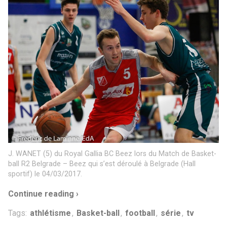
J. WANET (5) du Royal Gallia BC Beez lors du Match de Basket-
ball R2 Belgrade – Beez qui s’est déroulé à Belgrade (Hall
sportif) le 04/03/2017.
Continue reading ›
Tags:
athlétisme
,
Basket-ball
,
football
,
série
,
tv