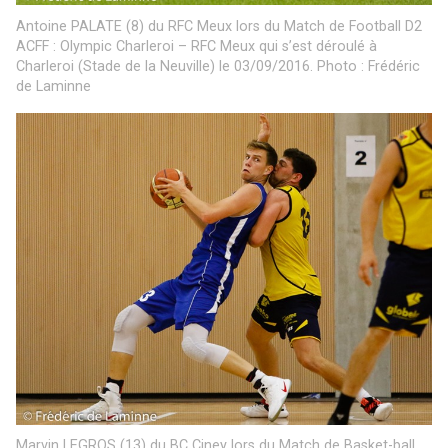
Antoine PALATE (8) du RFC Meux lors du Match de Football D2
ACFF : Olympic Charleroi – RFC Meux qui s’est déroulé à
Charleroi (Stade de la Neuville) le 03/09/2016. Photo : Frédéric
de Laminne
Marvin LEGROS (13) du BC Ciney lors du Match de Basket-ball