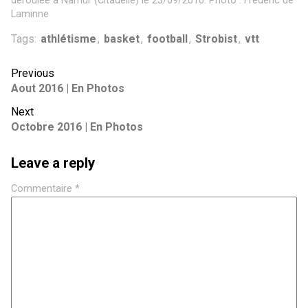
déroulée à Namur (Citadelle) le 25/09/2016. Photo : Frédéric de
Laminne
Tags:
athlétisme
,
basket
,
football
,
Strobist
,
vtt
Previous
Aout 2016 | En Photos
Next
Octobre 2016 | En Photos
Leave a reply
Commentaire
*