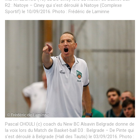
R2 : Natoye – Ciney qui s’est déroulé à Natoye (Complexe
Sportif) le 10/09/2016. Photo : Frédéric de Laminne
Pascal CHOULI (c) coach du New BC Alsavin Belgrade donne de
la voix lors du Match de Basket-ball D3 : Belgrade – De Pinte qui
s’est déroulé à Belgrade (Hall des Tautis) le 03/09/2016. Photo :