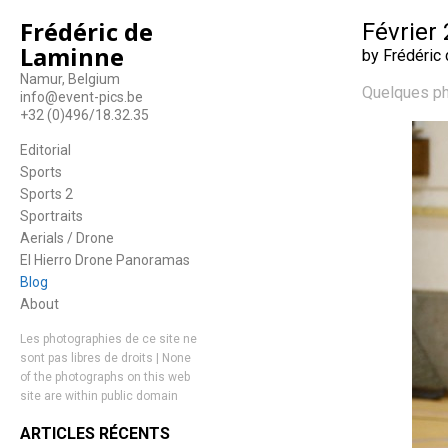
Frédéric de
Février
Laminne
by Frédéric
Namur, Belgium
Quelques ph
info@event-pics.be
+32 (0)496/18.32.35
Editorial
Sports
Sports 2
Sportraits
Aerials / Drone
El Hierro Drone Panoramas
Blog
About
Les photographies de ce site ne
sont pas libres de droits | None
of the photographs on this web
site are within public domain
ARTICLES RÉCENTS