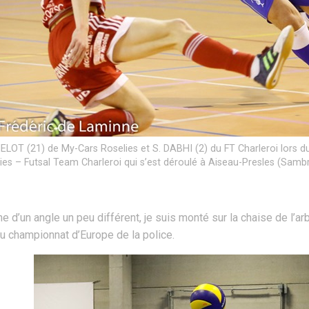
ELOT (21) de My-Cars Roselies et S. DABHI (2) du FT Charleroi lors d
ies – Futsal Team Charleroi qui s’est déroulé à Aiseau-Presles (Samb
he d’un angle un peu différent, je suis monté sur la chaise de l’ar
u championnat d’Europe de la police.