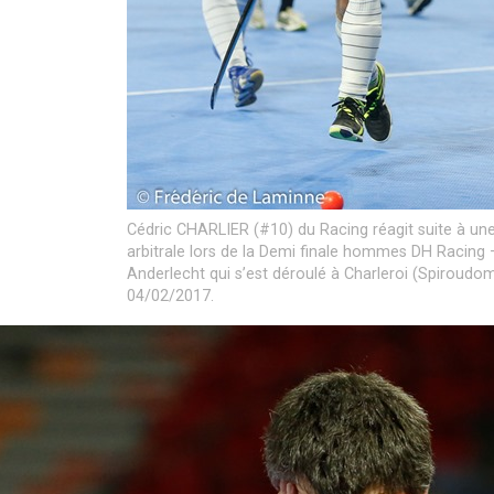
Cédric CHARLIER (#10) du Racing réagit suite à un
arbitrale lors de la Demi finale hommes DH Racing 
Anderlecht qui s’est déroulé à Charleroi (Spiroudom
04/02/2017.