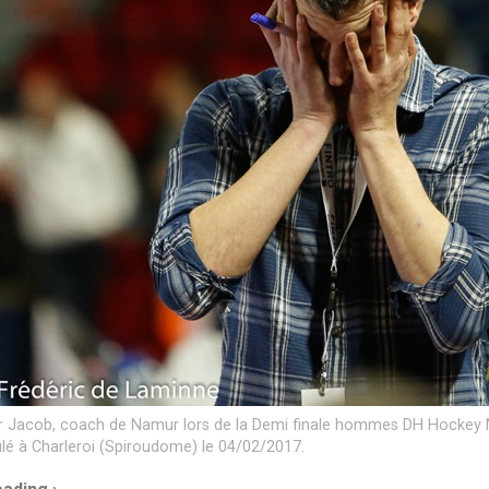
er Jacob, coach de Namur lors de la Demi finale hommes DH Hockey N
lé à Charleroi (Spiroudome) le 04/02/2017.