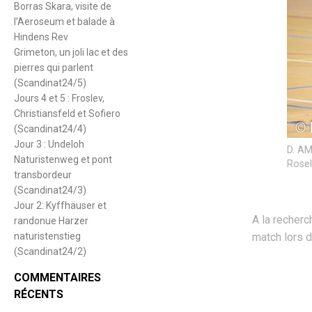
Borras Skara, visite de
l’Aeroseum et balade à
Hindens Rev
Grimeton, un joli lac et des
pierres qui parlent
(Scandinat24/5)
Jours 4 et 5 : Froslev,
Christiansfeld et Sofiero
(Scandinat24/4)
Jour 3 : Undeloh
D. AM
Naturistenweg et pont
Rosel
transbordeur
(Scandinat24/3)
Jour 2: Kyffhäuser et
A la recherc
randonue Harzer
naturistenstieg
match lors d
(Scandinat24/2)
COMMENTAIRES
RÉCENTS