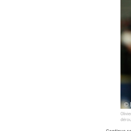
Olivi
dérou