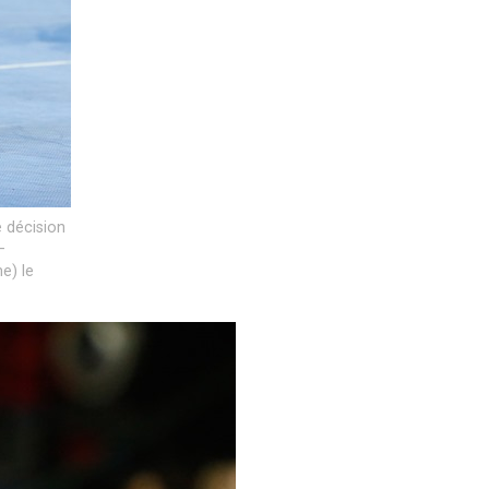
e décision
–
e) le