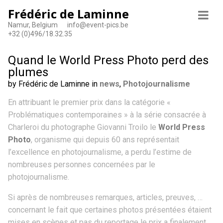
Frédéric de Laminne
Namur, Belgium
info@event-pics.be
+32 (0)496/18.32.35
Quand le World Press Photo perd des
plumes
by Frédéric de Laminne in
news
,
Photojournalisme
En attribuant le premier prix dans la catégorie «
Problématiques contemporaines » à la série consacrée à
Charleroi du photographe Giovanni Troilo le
World Press
Photo
, organisme qui depuis 60 ans représentait
l’excellence en photojournalisme, a perdu l’estime de
nombreuses personnes concernées par le
photojournalisme.
Si après de nombreuses remarques, articles, preuves, …
concernant le fait que certaines photos présentées étaient
mises en scènes et pas du reportage le prix a finalement