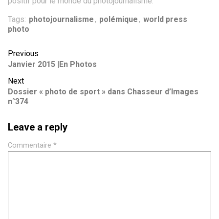
positif pour le monde du photojournalisme.
Tags:
photojournalisme
,
polémique
,
world press
photo
Previous
Janvier 2015 |En Photos
Next
Dossier « photo de sport » dans Chasseur d’Images
n°374
Leave a reply
Commentaire
*