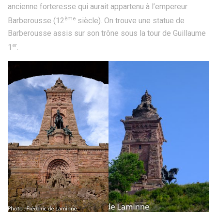
ancienne forteresse qui aurait appartenu à l’empereur
ème
Barberousse (12
siècle). On trouve une statue de
Barberousse assis sur son trône sous la tour de Guillaume
er
1
.