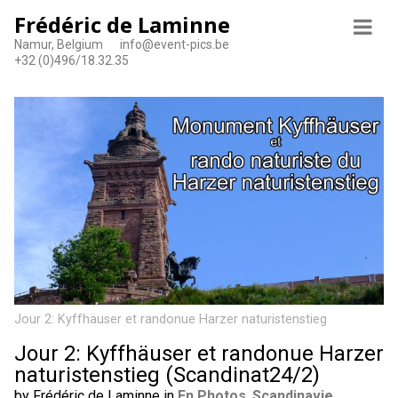
Frédéric de Laminne
Namur, Belgium
info@event-pics.be
+32 (0)496/18.32.35
Jour 2: Kyffhäuser et randonue Harzer naturistenstieg
Jour 2: Kyffhäuser et randonue Harzer
naturistenstieg (Scandinat24/2)
by Frédéric de Laminne in
En Photos
,
Scandinavie
,