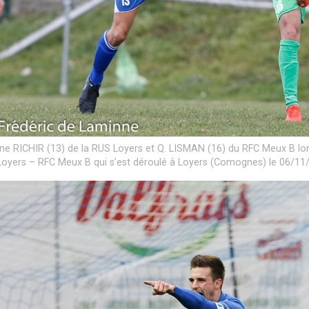
ne RICHIR (13) de la RUS Loyers et Q. LISMAN (16) du RFC Meux B lor
oyers – RFC Meux B qui s’est déroulé à Loyers (Comognes) le 06/11