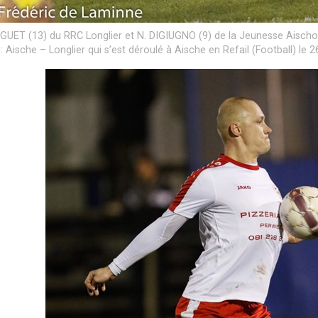
GUET (13) du RRC Longlier et N. DIGIUGNO (9) de la Jeunesse Aischoi
: Aische – Longlier qui s’est déroulé à Aische en Refail (Football) le 