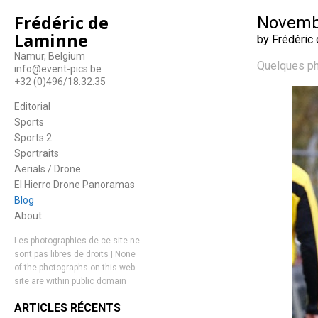
Frédéric de
Novembr
Laminne
by Frédéric
Namur, Belgium
Quelques ph
info@event-pics.be
+32 (0)496/18.32.35
Editorial
Sports
Sports 2
Sportraits
Aerials / Drone
El Hierro Drone Panoramas
Blog
About
Les photographies de ce site ne
sont pas libres de droits | None
of the photographs on this web
site are within public domain
ARTICLES RÉCENTS