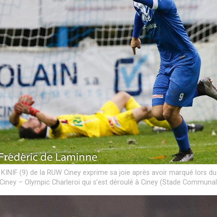
s KINIF (9) de la RUW Ciney exprime sa joie après avoir marqué lors d
iney – Olympic Charleroi qui s’est déroulé à Ciney (Stade Communal