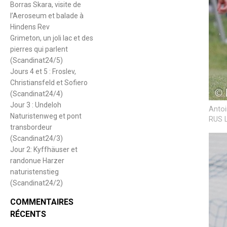
Borras Skara, visite de
l’Aeroseum et balade à
Hindens Rev
Grimeton, un joli lac et des
pierres qui parlent
(Scandinat24/5)
Jours 4 et 5 : Froslev,
Christiansfeld et Sofiero
(Scandinat24/4)
Jour 3 : Undeloh
Antoi
Naturistenweg et pont
RUS L
transbordeur
(Scandinat24/3)
Jour 2: Kyffhäuser et
randonue Harzer
naturistenstieg
(Scandinat24/2)
COMMENTAIRES
RÉCENTS