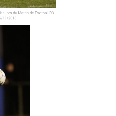
se lors du Match de Football D3
26/11/2016.