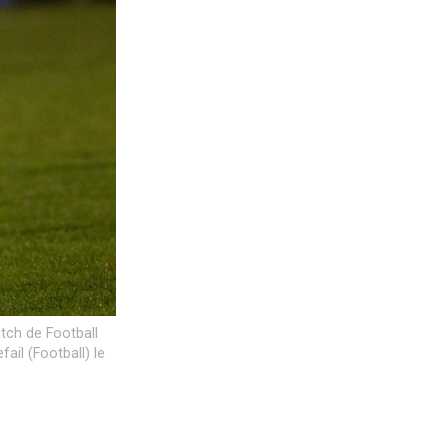
tch de Football
ail (Football) le