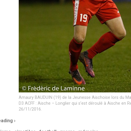
Amaury BAUDUIN (19) de la Jeunesse Aischoise lors du Ma
D3 ACFF : Aische – Longlier qui s’est déroulé à Aische en Ref
26/11/2016.
ading ›