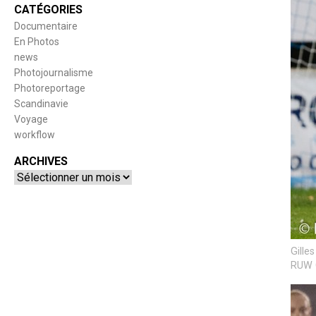
CATÉGORIES
Documentaire
En Photos
news
Photojournalisme
Photoreportage
Scandinavie
Voyage
workflow
ARCHIVES
Archives
Gille
RUW C