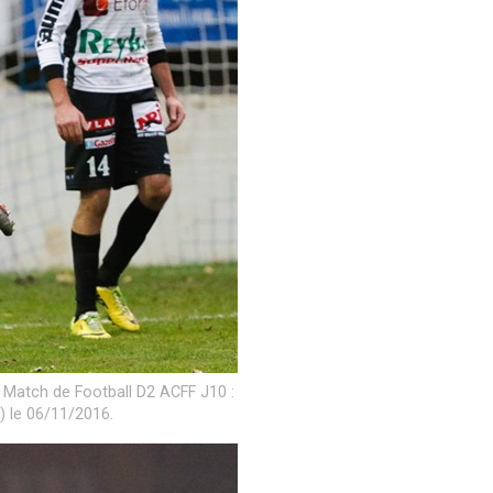
u Match de Football D2 ACFF J10 :
) le 06/11/2016.