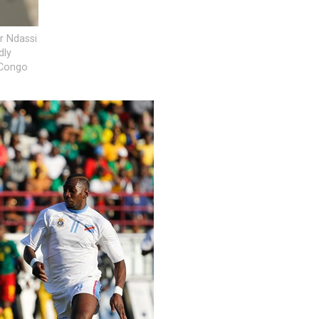
r Ndassi
dly
 Congo