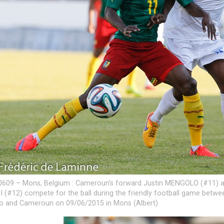
609 – Mons, Belgium : Cameroun’s forward Justin MENGOLO (#11) an
 (#12) compete for the ball during the friendly football game betwe
 and Cameroun on 09/06/2015 in Mons (Albert)