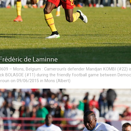
609 – Mons, Belgium : Cameroun’s defender Mandjan KOMBI (#22) i
ck BOLASOE (#11) during the friendly football game between Democr
oun on 09/06/2015 in Mons (Albert)