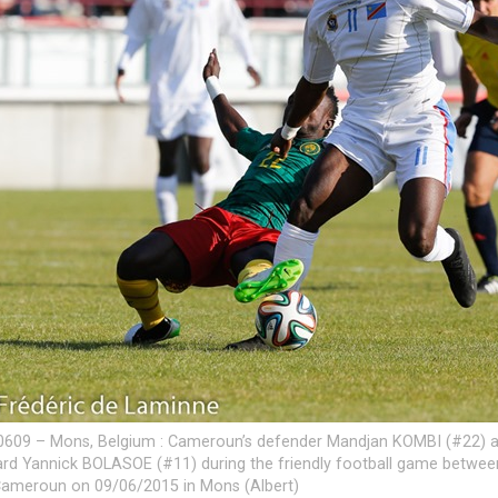
609 – Mons, Belgium : Cameroun’s defender Mandjan KOMBI (#22) a
rd Yannick BOLASOE (#11) during the friendly football game betwee
ameroun on 09/06/2015 in Mons (Albert)