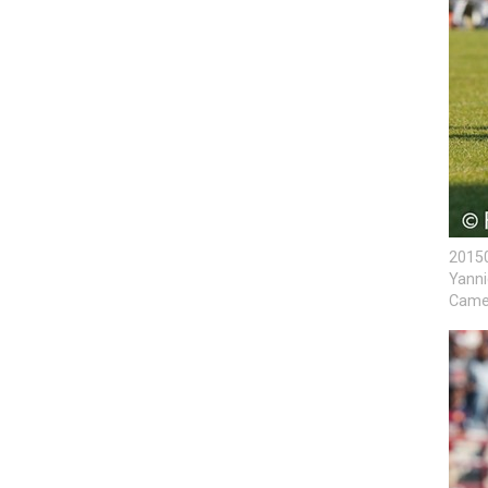
20150
Yanni
Camer