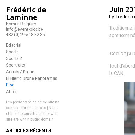
Frédéric de
Juin 20
Laminne
by Frédéric
Namur, Belgium
Traditionnel
info@event-pics.be
+32 (0)496/18.32.35
sont terminé
Editorial
Sports
.Ceci dit j’
Sports 2
Sportraits
Tout d’abord
Aerials / Drone
la CAN.
El Hierro Drone Panoramas
Blog
About
Les photographies de ce site ne
sont pas libres de droits | None
of the photographs on this web
site are within public domain
ARTICLES RÉCENTS