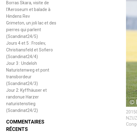
Borras Skara, visite de
l’Aeroseum et balade à
Hindens Rev
Grimeton, un joli lac et des
pierres qui parlent
(Scandinat24/5)
Jours 4 et 5 : Froslev,
Christiansfeld et Sofiero
(Scandinat24/4)
Jour 3 : Undeloh
Naturistenweg et pont
transbordeur
(Scandinat24/3)
Jour 2: Kyffhäuser et
randonue Harzer
naturistenstieg
(Scandinat24/2)
20150
NZUZI
COMMENTAIRES
Congo
RÉCENTS