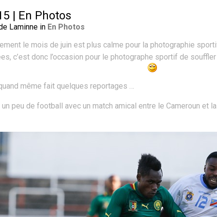
15 | En Photos
 de Laminne in
En Photos
lement le mois de juin est plus calme pour la photographie sporti
es, c’est donc l’occasion pour le photographe sportif de souffler
ai quand même fait quelques reportages …
 un peu de football avec un match amical entre le Cameroun et l