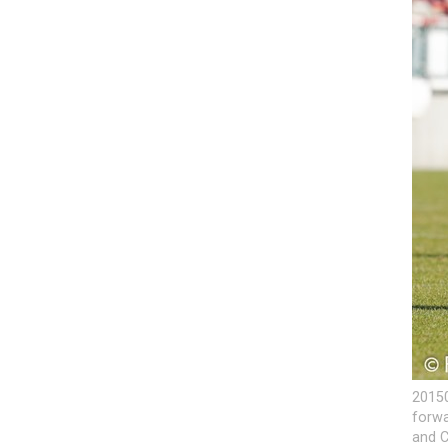
20150
forwa
and C