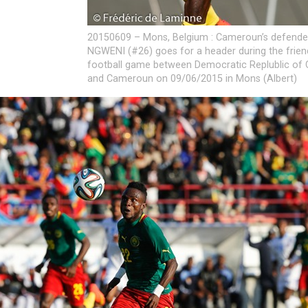
20150609 – Mons, Belgium : Cameroun’s defende
NGWENI (#26) goes for a header during the frien
football game between Democratic Replublic of
and Cameroun on 09/06/2015 in Mons (Albert)