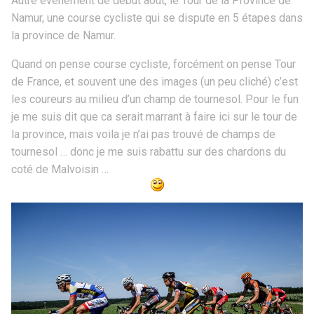
Autre événement de début août, le Tour de la Province de
Namur, une course cycliste qui se dispute en 5 étapes dans
la province de Namur.
Quand on pense course cycliste, forcément on pense Tour
de France, et souvent une des images (un peu cliché) c’est
les coureurs au milieu d’un champ de tournesol. Pour le fun
je me suis dit que ca serait marrant à faire ici sur le tour de
la province, mais voila je n’ai pas trouvé de champs de
tournesol … donc je me suis rabattu sur des chardons du
coté de Malvoisin …