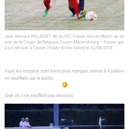
Jean Bernard WILLIQUET (8) du RFC Fosses lors du Match du 2e
tour de la Coupe de Belgique Couvin-Mariembourg – Fosses qui
s’est déroulé à Couvin (Stade du Roi Soleil) le 02/08/2014.
Tous les moyens sont bons pour marquer, même à 4 pattes
en soufflant sur le ballon
(bon ok il ne soufflait pas dessus)