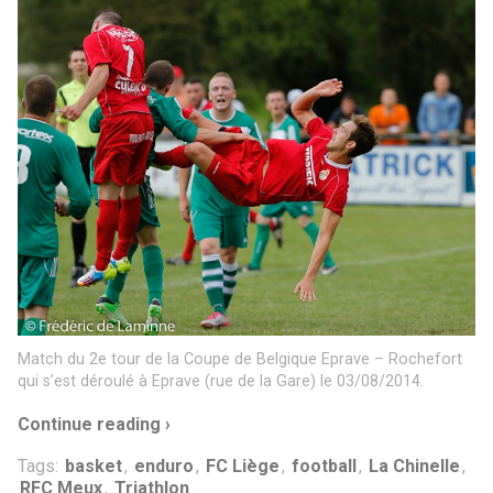
Match du 2e tour de la Coupe de Belgique Eprave – Rochefort
qui s’est déroulé à Eprave (rue de la Gare) le 03/08/2014.
Continue reading ›
Tags:
basket
,
enduro
,
FC Liège
,
football
,
La Chinelle
,
RFC Meux
,
Triathlon