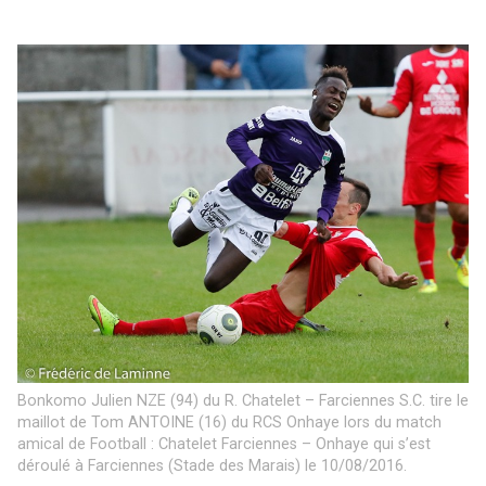
Bonkomo Julien NZE (94) du R. Chatelet – Farciennes S.C. tire le
maillot de Tom ANTOINE (16) du RCS Onhaye lors du match
amical de Football : Chatelet Farciennes – Onhaye qui s’est
déroulé à Farciennes (Stade des Marais) le 10/08/2016.