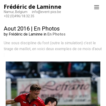
Frédéric de Laminne
Namur, Belgium
info@event-pics.be
+32 (0)496/18.32.35
Aout 2016 | En Photos
by Frédéric de Laminne in
En Photos
Une sous discipline du foot (outre la simulation) c’est le
tirage de maillot, en voici deux exemples de ce mois d’aout
: