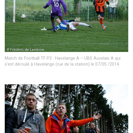
Match de Football TF P3 : Havelange A – UBS Auvelais A qui
s’est déroulé à Havelange (rue de la station) le 07/05 /2014.