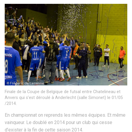
Finale de la Coupe de Belgique de futsal entre Chatelineau et
Anvers qui s’est déroulé à Anderlecht (salle Simonet) le 01/05
/2014.
En championnat on reprends les mêmes équipes. Et même
vainqueur. Le doublé en 2014 pour un club qui cesse
d’exister à la fin de cette saison 2014.