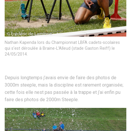
Nathan Kapenda lors du Championnat LBFA cadets-scolaires
qui s’est déroulée à Braine-L’Alleud (stade Gaston Reiff) le
24/05/2014.
Depuis longtemps j’avais envie de faire des photos de
3000m steeple, mais la discipline est rarement organisée;
cette fois elle nest pas passée à la trappe et j’ai enfin pu
faire des photos de 2000m Steeple.