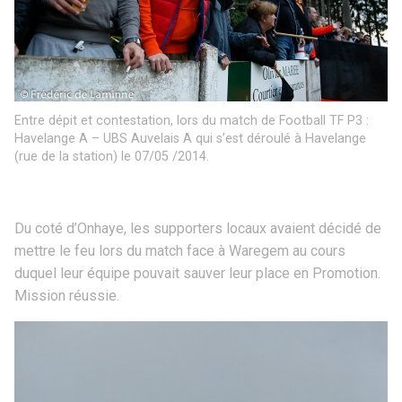
Entre dépit et contestation, lors du match de Football TF P3 :
Havelange A – UBS Auvelais A qui s’est déroulé à Havelange
(rue de la station) le 07/05 /2014.
Du coté d’Onhaye, les supporters locaux avaient décidé de
mettre le feu lors du match face à Waregem au cours
duquel leur équipe pouvait sauver leur place en Promotion.
Mission réussie.