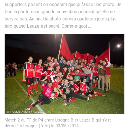
supporters posent en espérant que je fasse une photo. Je
fais la photo sans grande conviction pensant qu’elle ne
servira pas. Au final la photo servira quelques jours plus
tard quand Leuze est sacré. Comme quoi …
Match 2 du TF de P4 entre Lisogne B et Leuze B qui s’est
déroulé à Lisogne (foot) le 03/05 /2014.