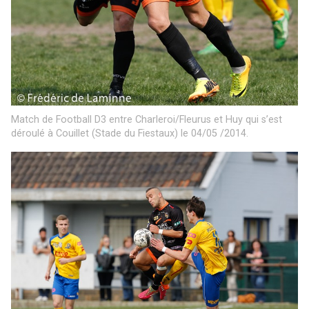
Match de Football D3 entre Charleroi/Fleurus et Huy qui s’est
déroulé à Couillet (Stade du Fiestaux) le 04/05 /2014.