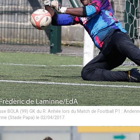
sse BOLA (99) GK du R. Anhée lors du Match de Football P1 : Andenne
ne (Stade Papa) le 02/04/2017.