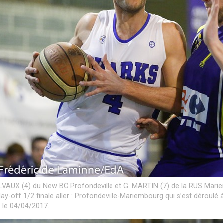
LVAUX (4) du New BC Profondeville et G. MARTIN (7) de la RUS Mari
Play-off 1/2 finale aller : Profondeville-Mariembourg qui s’est déroulé
) le 04/04/2017.