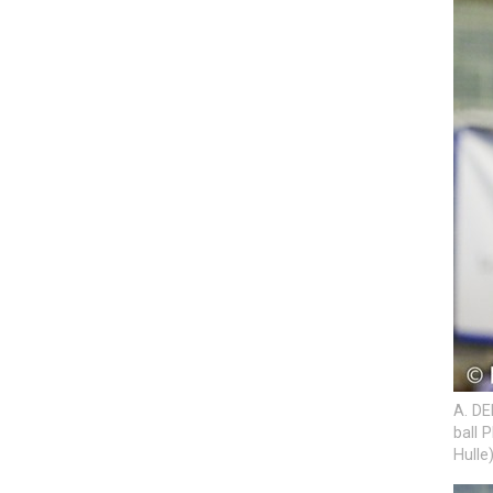
A. DE
ball 
Hulle