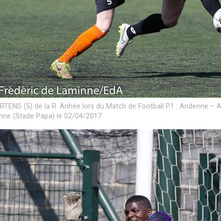
RTENS (5) de la R. Anhée lors du Match de Football P1 : Andenne – A
ne (Stade Papa) le 02/04/2017.