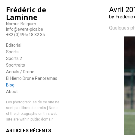
Frédéric de
Avril 20
Laminne
by Frédéric
Namur, Belgium
Quelques ph
info@event-pics.be
+32 (0)496/18.32.35
Editorial
Sports
Sports 2
Sportraits
Aerials / Drone
El Hierro Drone Panoramas
Blog
About
Les photographies de ce site ne
sont pas libres de droits | None
of the photographs on this web
site are within public domain
ARTICLES RÉCENTS