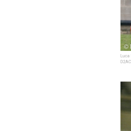
Luca 
D2ACF