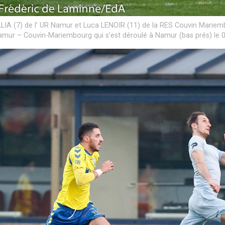
LLIA (7) de l’ UR Namur et Luca LENOIR (11) de la RES Couvin Mariem
mur – Couvin-Mariembourg qui s’est déroulé à Namur (bas prés) le 