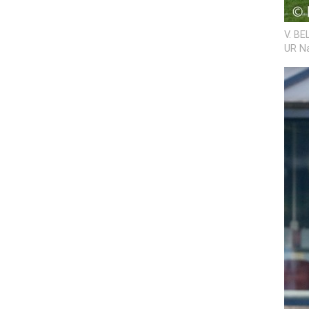
V. BE
UR Na