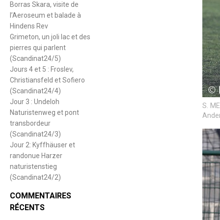
Borras Skara, visite de
l’Aeroseum et balade à
Hindens Rev
Grimeton, un joli lac et des
pierres qui parlent
(Scandinat24/5)
Jours 4 et 5 : Froslev,
Christiansfeld et Sofiero
(Scandinat24/4)
Jour 3 : Undeloh
S. ME
Naturistenweg et pont
Anden
transbordeur
(Scandinat24/3)
Jour 2: Kyffhäuser et
randonue Harzer
naturistenstieg
(Scandinat24/2)
COMMENTAIRES
RÉCENTS