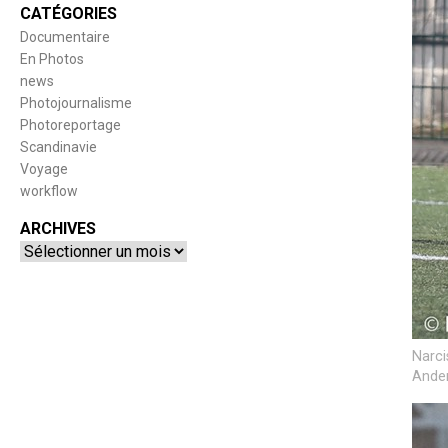
CATÉGORIES
Documentaire
En Photos
news
Photojournalisme
Photoreportage
Scandinavie
Voyage
workflow
ARCHIVES
Archives
Narci
Anden