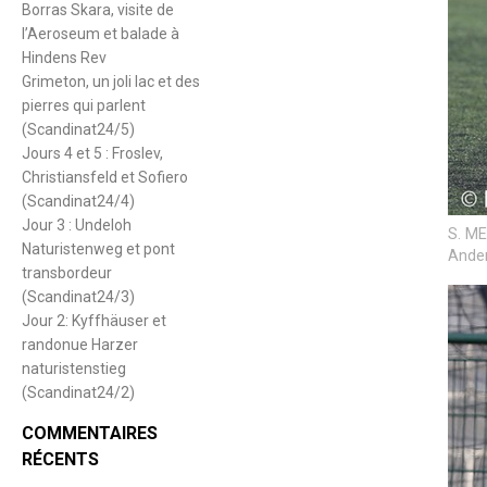
Borras Skara, visite de
l’Aeroseum et balade à
Hindens Rev
Grimeton, un joli lac et des
pierres qui parlent
(Scandinat24/5)
Jours 4 et 5 : Froslev,
Christiansfeld et Sofiero
(Scandinat24/4)
Jour 3 : Undeloh
S. ME
Naturistenweg et pont
Anden
transbordeur
(Scandinat24/3)
Jour 2: Kyffhäuser et
randonue Harzer
naturistenstieg
(Scandinat24/2)
COMMENTAIRES
RÉCENTS