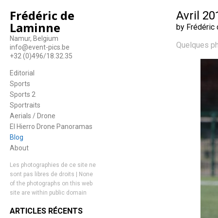
Frédéric de
Avril 20
Laminne
by Frédéric
Namur, Belgium
Quelques ph
info@event-pics.be
+32 (0)496/18.32.35
Editorial
Sports
Sports 2
Sportraits
Aerials / Drone
El Hierro Drone Panoramas
Blog
About
Les photographies de ce site ne
sont pas libres de droits | None
of the photographs on this web
site are within public domain
ARTICLES RÉCENTS