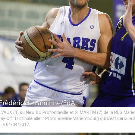
LVAUX (4) du New BC Profondeville et G. MARTIN (7) de la RUS Mari
Play-off 1/2 finale aller : Profondeville-Mariembourg qui s’est déroulé
) le 04/04/2017.