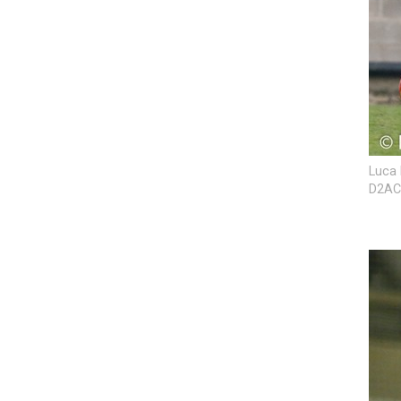
Luca 
D2ACF