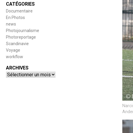
CATÉGORIES
Documentaire
En Photos
news
Photojournalisme
Photoreportage
Scandinavie
Voyage
workflow
ARCHIVES
Archives
Narci
Anden