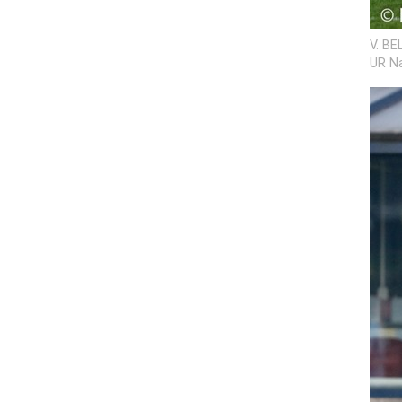
V. BE
UR Na