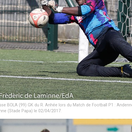
sse BOLA (99) GK du R. Anhée lors du Match de Football P1 : Andenne
ne (Stade Papa) le 02/04/2017.