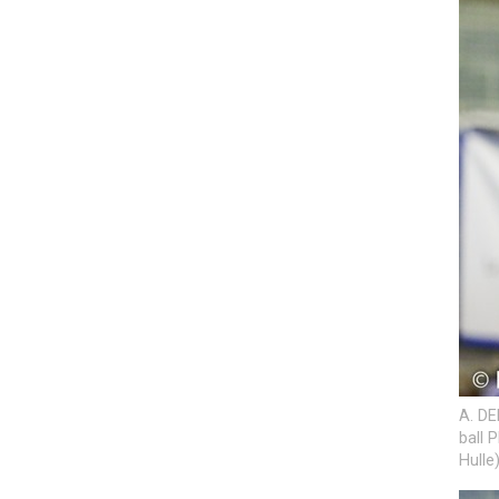
A. DE
ball 
Hulle