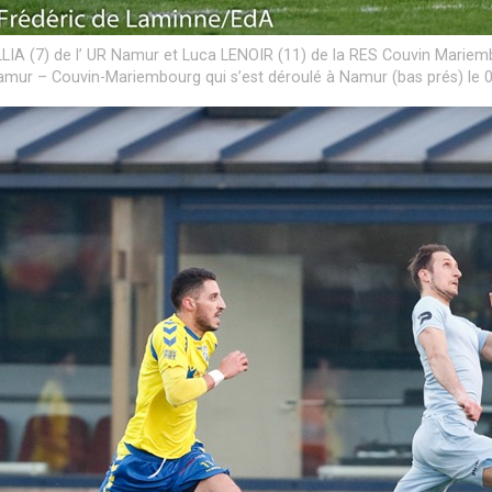
LLIA (7) de l’ UR Namur et Luca LENOIR (11) de la RES Couvin Mariem
mur – Couvin-Mariembourg qui s’est déroulé à Namur (bas prés) le 