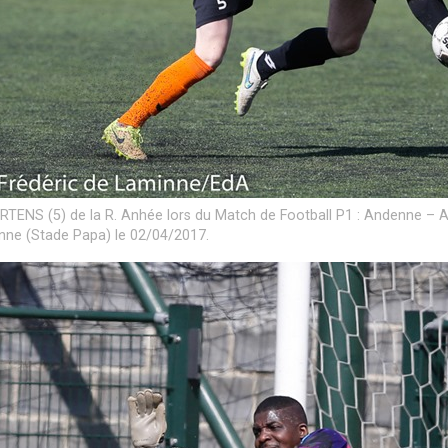
RTENS (5) de la R. Anhée lors du Match de Football P1 : Andenne – A
ne (Stade Papa) le 02/04/2017.