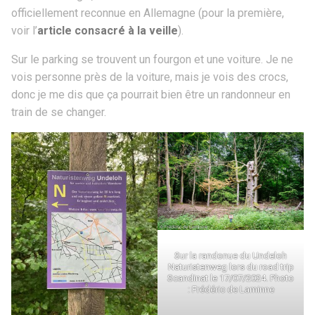
officiellement reconnue en Allemagne (pour la première,
voir l’
article consacré à la veille
).
Sur le parking se trouvent un fourgon et une voiture. Je ne
vois personne près de la voiture, mais je vois des crocs,
donc je me dis que ça pourrait bien être un randonneur en
train de se changer.
Sur la randonue du Undeloh
Naturistenweg lors du road trip
Scandinat le 17/07/2024. Photo
: Frédéric de Laminne