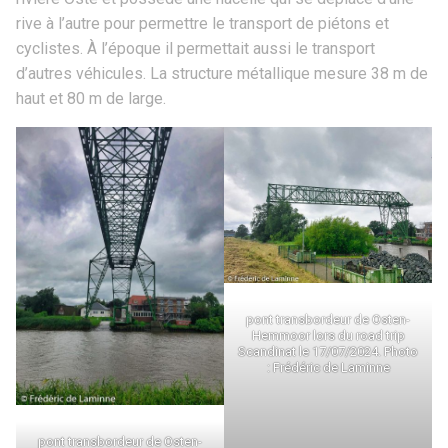
rive à l’autre pour permettre le transport de piétons et
cyclistes. À l’époque il permettait aussi le transport
d’autres véhicules. La structure métallique mesure 38 m de
haut et 80 m de large.
pont transbordeur de Osten-
Hemmoor lors du road trip
Scandinat le 17/07/2024. Photo
: Frédéric de Laminne
pont transbordeur de Osten-