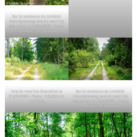
Sur la randonue du Undeloh
Naturistenweg lors du road trip
Scandinat le 17/07/2024. Photo
: Frédéric de Laminne
lors du road trip Scandinat le
Sur la randonue du Undeloh
31/07/2024. Photo : Frédéric de
Naturistenweg lors du road trip
Laminne
Scandinat le 17/07/2024. Photo
: Frédéric de Laminne