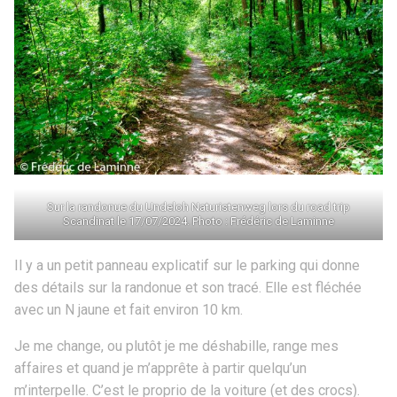
Sur la randonue du Undeloh Naturistenweg lors du road trip
Scandinat le 17/07/2024. Photo : Frédéric de Laminne
Il y a un petit panneau explicatif sur le parking qui donne
des détails sur la randonue et son tracé. Elle est fléchée
avec un N jaune et fait environ 10 km.
Je me change, ou plutôt je me déshabille, range mes
affaires et quand je m’apprête à partir quelqu’un
m’interpelle. C’est le proprio de la voiture (et des crocs).