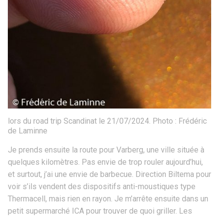
lors du road trip Scandinat le 21/07/2024. Photo : Frédéric
de Laminne
Je prends ensuite la route pour Varberg, une ville située à
quelques kilomètres. Pas envie de trop rouler aujourd’hui,
et surtout, j’ai une envie de barbecue. Direction Biltema pour
voir s’ils vendent des dispositifs anti-moustiques type
Thermacell, mais rien en rayon. Je m’arrête ensuite dans un
petit supermarché ICA pour trouver de quoi griller. Les