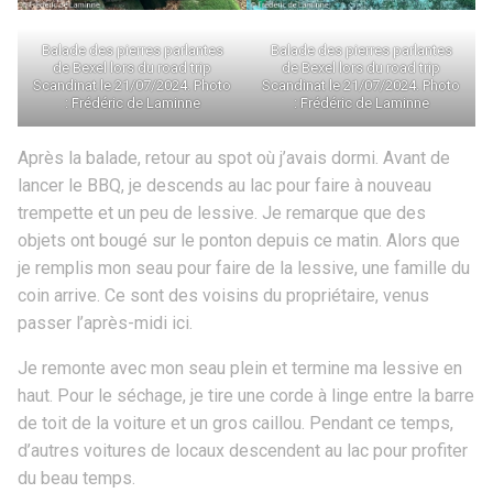
Balade des pierres parlantes
Balade des pierres parlantes
de Bexel lors du road trip
de Bexel lors du road trip
Scandinat le 21/07/2024. Photo
Scandinat le 21/07/2024. Photo
: Frédéric de Laminne
: Frédéric de Laminne
Après la balade, retour au spot où j’avais dormi. Avant de
lancer le BBQ, je descends au lac pour faire à nouveau
trempette et un peu de lessive. Je remarque que des
objets ont bougé sur le ponton depuis ce matin. Alors que
je remplis mon seau pour faire de la lessive, une famille du
coin arrive. Ce sont des voisins du propriétaire, venus
passer l’après-midi ici.
Je remonte avec mon seau plein et termine ma lessive en
haut. Pour le séchage, je tire une corde à linge entre la barre
de toit de la voiture et un gros caillou. Pendant ce temps,
d’autres voitures de locaux descendent au lac pour profiter
du beau temps.