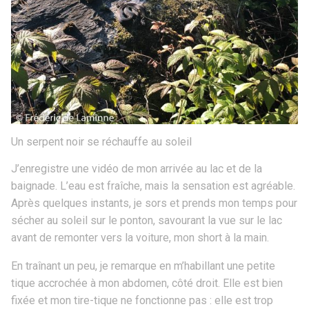
Un serpent noir se réchauffe au soleil
J’enregistre une vidéo de mon arrivée au lac et de la
baignade. L’eau est fraîche, mais la sensation est agréable.
Après quelques instants, je sors et prends mon temps pour
sécher au soleil sur le ponton, savourant la vue sur le lac
avant de remonter vers la voiture, mon short à la main.
En traînant un peu, je remarque en m’habillant une petite
tique accrochée à mon abdomen, côté droit. Elle est bien
fixée et mon tire-tique ne fonctionne pas : elle est trop