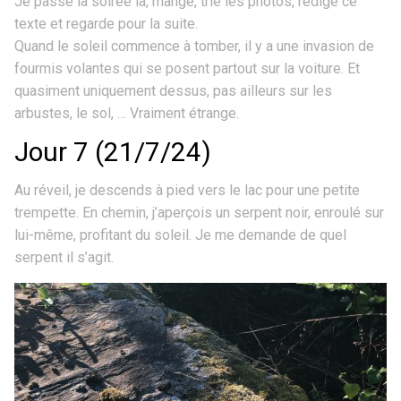
Je passe la soirée là, mange, trie les photos, rédige ce
texte et regarde pour la suite.
Quand le soleil commence à tomber, il y a une invasion de
fourmis volantes qui se posent partout sur la voiture. Et
quasiment uniquement dessus, pas ailleurs sur les
arbustes, le sol, … Vraiment étrange.
Jour 7 (21/7/24)
Au réveil, je descends à pied vers le lac pour une petite
trempette. En chemin, j’aperçois un serpent noir, enroulé sur
lui-même, profitant du soleil. Je me demande de quel
serpent il s’agit.