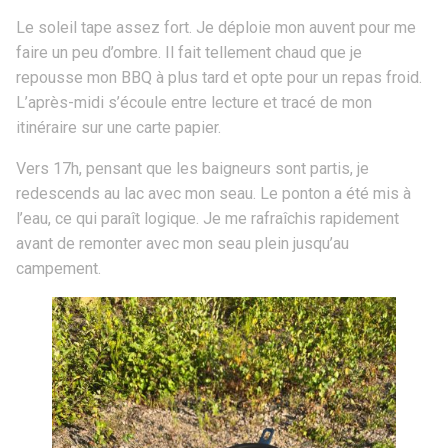
Le soleil tape assez fort. Je déploie mon auvent pour me
faire un peu d’ombre. Il fait tellement chaud que je
repousse mon BBQ à plus tard et opte pour un repas froid.
L’après-midi s’écoule entre lecture et tracé de mon
itinéraire sur une carte papier.
Vers 17h, pensant que les baigneurs sont partis, je
redescends au lac avec mon seau. Le ponton a été mis à
l’eau, ce qui paraît logique. Je me rafraîchis rapidement
avant de remonter avec mon seau plein jusqu’au
campement.