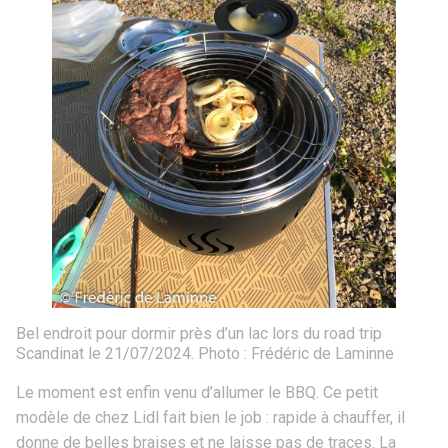
Bel endroit pour dormir près d’un lac lors du road trip
Scandinat le 21/07/2024. Photo : Frédéric de Laminne
Le moment est enfin venu d’allumer le BBQ. Ce petit
modèle de chez Lidl fait bien le job : rapide à chauffer, il
donne de belles braises et ne laisse pas de traces. La