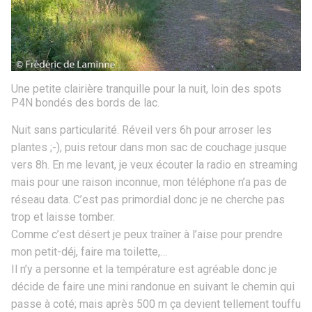
Une petite clairière tranquille pour la nuit, loin des spots
P4N bondés des bords de lac.
Nuit sans particularité. Réveil vers 6h pour arroser les
plantes ;-), puis retour dans mon sac de couchage jusque
vers 8h. En me levant, je veux écouter la radio en streaming
mais pour une raison inconnue, mon téléphone n’a pas de
réseau data. C’est pas primordial donc je ne cherche pas
trop et laisse tomber.
Comme c’est désert je peux traîner à l’aise pour prendre
mon petit-déj, faire ma toilette,…
Il n’y a personne et la température est agréable donc je
décide de faire une mini randonue en suivant le chemin qui
passe à coté; mais après 500 m ça devient tellement touffu