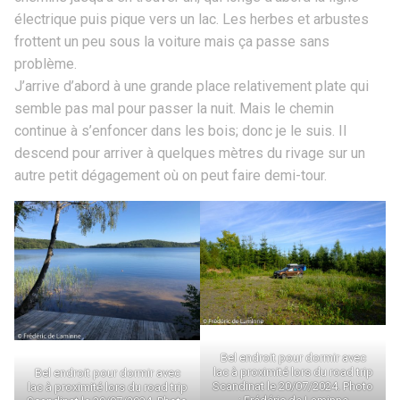
électrique puis pique vers un lac. Les herbes et arbustes
frottent un peu sous la voiture mais ça passe sans
problème.
J’arrive d’abord à une grande place relativement plate qui
semble pas mal pour passer la nuit. Mais le chemin
continue à s’enfoncer dans les bois; donc je le suis. Il
descend pour arriver à quelques mètres du rivage sur un
autre petit dégagement où on peut faire demi-tour.
Bel endroit pour dormir avec
lac à proximité lors du road trip
Bel endroit pour dormir avec
Scandinat le 20/07/2024. Photo
lac à proximité lors du road trip