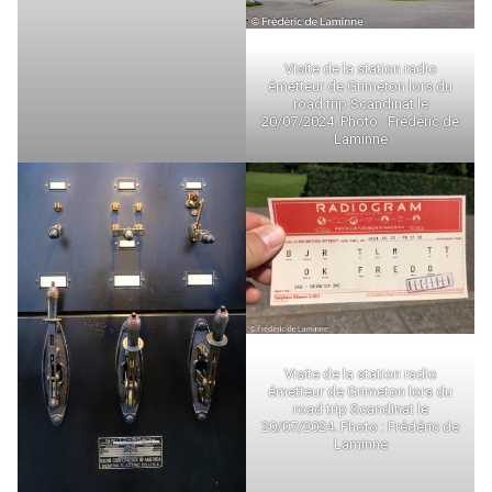
Visite de la station radio
émetteur de Grimeton lors du
road trip Scandinat le
20/07/2024. Photo : Frédéric de
Laminne
Visite de la station radio
émetteur de Grimeton lors du
road trip Scandinat le
20/07/2024. Photo : Frédéric de
Laminne