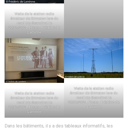
Visite de la station radio
émetteur de Grimeton lors du
road trip Scandinat le
20/07/2024. Photo : Frédéric de
Laminne
Visite de la station radio
émetteur de Grimeton lors du
Visite de la station radio
road trip Scandinat le
émetteur de Grimeton lors du
20/07/2024. Photo : Frédéric de
road trip Scandinat le
Laminne
20/07/2024. Photo : Frédéric de
Laminne
Dans les bâtiments, il y a des tableaux informatifs, les