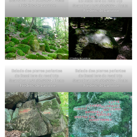
Scandinat le 21/07/2024. Photo
de Bexel lors du road trip
: Frédéric de Laminne
Scandinat le 21/07/2024. Photo
: Frédéric de Laminne
Balade des pierres parlantes
Balade des pierres parlantes
de Bexel lors du road trip
de Bexel lors du road trip
Scandinat le 21/07/2024. Photo
Scandinat le 21/07/2024. Photo
: Frédéric de Laminne
: Frédéric de Laminne