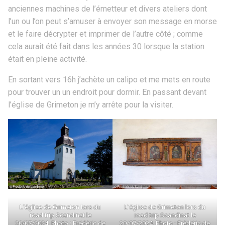
anciennes machines de l’émetteur et divers ateliers dont
l’un ou l’on peut s’amuser à envoyer son message en morse
et le faire décrypter et imprimer de l’autre côté ; comme
cela aurait été fait dans les années 30 lorsque la station
était en pleine activité.
En sortant vers 16h j’achète un calipo et me mets en route
pour trouver un un endroit pour dormir. En passant devant
l’église de Grimeton je m’y arrête pour la visiter.
L’église de Grimeton lors du
L’église de Grimeton lors du
road trip Scandinat le
road trip Scandinat le
20/07/2024. Photo : Frédéric de
20/07/2024. Photo : Frédéric de