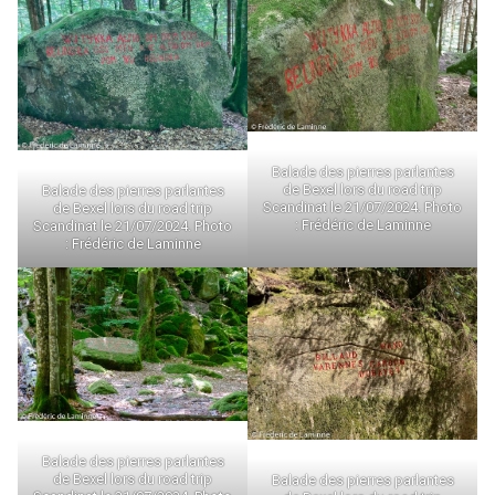
Balade des pierres parlantes
de Bexel lors du road trip
Balade des pierres parlantes
Scandinat le 21/07/2024. Photo
de Bexel lors du road trip
: Frédéric de Laminne
Scandinat le 21/07/2024. Photo
: Frédéric de Laminne
Balade des pierres parlantes
de Bexel lors du road trip
Balade des pierres parlantes