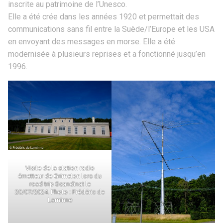
inscrite au patrimoine de l’Unesco.
Elle a été crée dans les années 1920 et permettait des
communications sans fil entre la Suède/l’Europe et les USA
en envoyant des messages en morse. Elle a été
modernisée à plusieurs reprises et a fonctionné jusqu’en
1996.
Visite de la station radio
émetteur de Grimeton lors du
road trip Scandinat le
20/07/2024. Photo : Frédéric de
Laminne