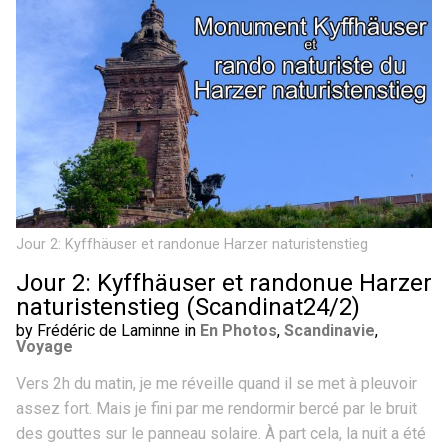
Jour 2: Kyffhäuser et randonue Harzer naturistenstieg
Jour 2: Kyffhäuser et randonue Harzer
naturistenstieg (Scandinat24/2)
by Frédéric de Laminne in
En Photos
,
Scandinavie
,
Voyage
Vers 2h du matin, je me réveille quand il se met à pleuvoir
assez fort. Mais je fini par me rendormir bercé par le bruit
des gouttes sur le panneau solaire. À part cela, la nuit a été