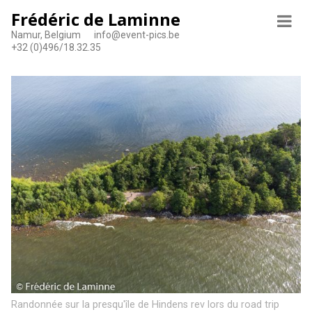
Frédéric de Laminne
Namur, Belgium
info@event-pics.be
+32 (0)496/18.32.35
Randonnée sur la presqu'île de Hindens rev lors du road trip