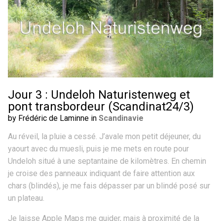
Jour 3 : Undeloh Naturistenweg et
pont transbordeur (Scandinat24/3)
by Frédéric de Laminne in
Scandinavie
Au réveil, la pluie a cessé. J’avale mon petit déjeuner, du
yaourt avec du muesli, puis je me mets en route pour
Undeloh situé à une septantaine de kilomètres. En chemin
je croise des panneaux indiquant de faire attention aux
chars (blindés), je me fais dépasser par un blindé posé sur
un plateau.
Je laisse Apple Maps me guider, mais à proximité de la