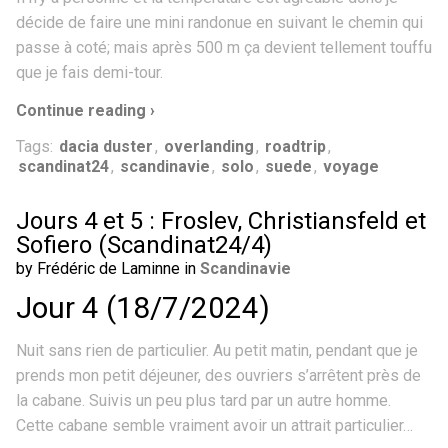
décide de faire une mini randonue en suivant le chemin qui
passe à coté; mais après 500 m ça devient tellement touffu
que je fais demi-tour.
Continue reading ›
Tags:
dacia duster
,
overlanding
,
roadtrip
,
scandinat24
,
scandinavie
,
solo
,
suede
,
voyage
Jours 4 et 5 : Froslev, Christiansfeld et
Sofiero (Scandinat24/4)
by Frédéric de Laminne in
Scandinavie
Jour 4 (18/7/2024)
Nuit sans rien de particulier. Au petit matin, pendant que je
prends mon petit déjeuner, des ouvriers s’arrêtent près de
la cabane. Suivis un peu plus tard par un autre homme.
Cette cabane semble vraiment avoir un attrait particulier…