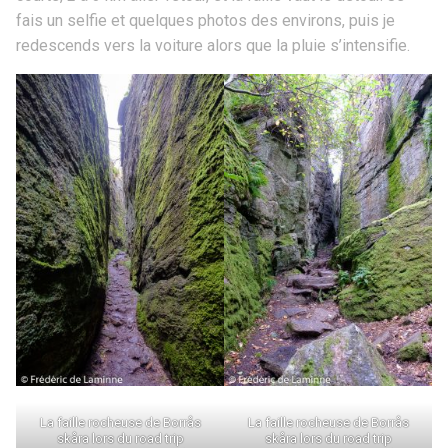
fais un selfie et quelques photos des environs, puis je
redescends vers la voiture alors que la pluie s’intensifie.
La faille rocheuse de Borrås
La faille rocheuse de Borrås
skåra lors du road trip
skåra lors du road trip