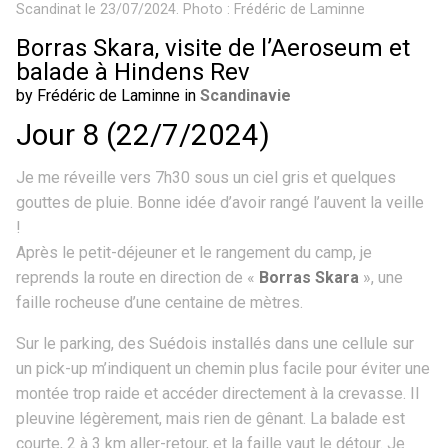
Scandinat le 23/07/2024. Photo : Frédéric de Laminne
Borras Skara, visite de l’Aeroseum et
balade à Hindens Rev
by Frédéric de Laminne in
Scandinavie
Jour 8 (22/7/2024)
Je me réveille vers 7h30 sous un ciel gris et quelques
gouttes de pluie. Bonne idée d’avoir rangé l’auvent la veille
!
Après le petit-déjeuner et le rangement du camp, je
reprends la route en direction de «
Borras Skara
», une
faille rocheuse d’une centaine de mètres.
Sur le parking, des Suédois installés dans une cellule sur
un pick-up m’indiquent un chemin plus facile pour éviter une
montée trop raide et accéder directement à la crevasse. Il
pleuvine légèrement, mais rien de gênant. La balade est
courte, 2 à 3 km aller-retour, et la faille vaut le détour. Je