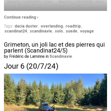
Scandinat le 22/07/2024. Photo
Scandinat le 22/07/2024. Photo
: Frédéric de Laminne
: Frédéric de Laminne
Continue reading ›
Tags:
dacia duster
,
overlanding
,
roadtrip
,
scandinat24
,
scandinavie
,
solo
,
suede
,
voyage
Grimeton, un joli lac et des pierres qui
parlent (Scandinat24/5)
by Frédéric de Laminne in
Scandinavie
Jour 6 (20/7/24)