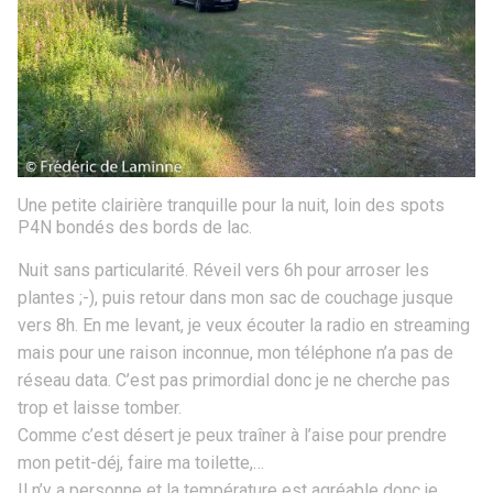
Une petite clairière tranquille pour la nuit, loin des spots
P4N bondés des bords de lac.
Nuit sans particularité. Réveil vers 6h pour arroser les
plantes ;-), puis retour dans mon sac de couchage jusque
vers 8h. En me levant, je veux écouter la radio en streaming
mais pour une raison inconnue, mon téléphone n’a pas de
réseau data. C’est pas primordial donc je ne cherche pas
trop et laisse tomber.
Comme c’est désert je peux traîner à l’aise pour prendre
mon petit-déj, faire ma toilette,…
Il n’y a personne et la température est agréable donc je