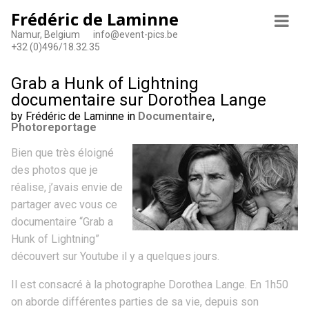
Frédéric de Laminne
Namur, Belgium
info@event-pics.be
+32 (0)496/18.32.35
Grab a Hunk of Lightning
documentaire sur Dorothea Lange
by Frédéric de Laminne in
Documentaire
,
Photoreportage
Bien que très éloigné
des photos que je
réalise, j’avais envie de
partager avec vous ce
documentaire “Grab a
Hunk of Lightning”
découvert sur Youtube il y a quelques jours.
Il est consacré à la photographe Dorothea Lange. En 1h50
on aborde différentes parties de sa vie, depuis son