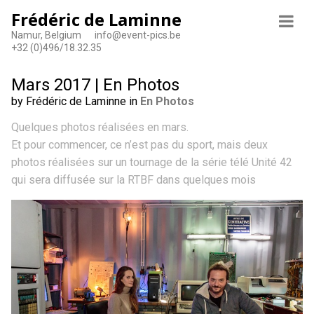
Frédéric de Laminne
Namur, Belgium
info@event-pics.be
+32 (0)496/18.32.35
Mars 2017 | En Photos
by Frédéric de Laminne in
En Photos
Quelques photos réalisées en mars.
Et pour commencer, ce n’est pas du sport, mais deux
photos réalisées sur un tournage de la série télé Unité 42
qui sera diffusée sur la RTBF dans quelques mois