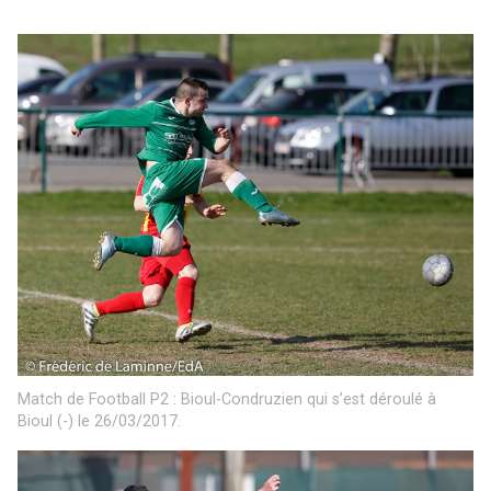
Match de Football P2 : Bioul-Condruzien qui s’est déroulé à
Bioul (-) le 26/03/2017.